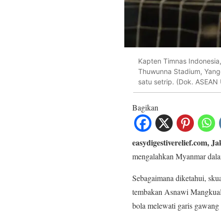
Kapten Timnas Indonesia
Thuwunna Stadium, Yangon
satu setrip. (Dok. ASEAN 
Bagikan
easydigestiverelief.com, Ja
mengalahkan Myanmar dala
Sebagaimana diketahui, skua
tembakan Asnawi Mangkualam
bola melewati garis gawang