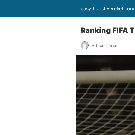
easydigestiverelief.com
Ranking FIFA T
Arthur Torres