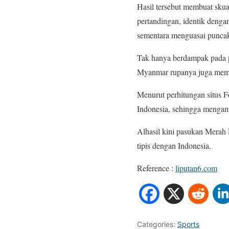
Hasil tersebut membuat sku
pertandingan, identik denga
sementara menguasai punca
Tak hanya berdampak pada 
Myanmar rupanya juga mem
Menurut perhitungan situs 
Indonesia, sehingga mengant
Alhasil kini pasukan Mera
tipis dengan Indonesia.
Reference :
liputan6.com
Categories:
Sports