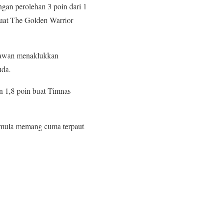
gan perolehan 3 poin dari 1
buat The Golden Warrior
-kawan menaklukkan
uda.
n 1,8 poin buat Timnas
emula memang cuma terpaut