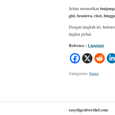
tunjanga
Selain memastikan
gizi, beasiswa, riset, hi
Dengan langkah ini, Indones
tingkat global.
Refrence :
Liputan6
Categories:
News
easydigestiverelief.com