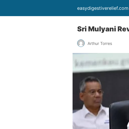
easydigestiverelief.com
Sri Mulyani R
Arthur Torres