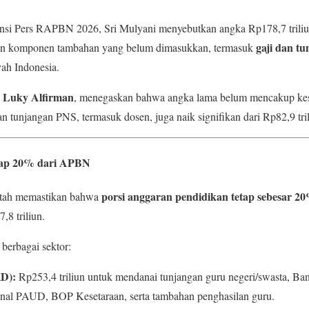
nsi Pers RAPBN 2026, Sri Mulyani menyebutkan angka Rp178,7 triliu
gaji dan t
kan komponen tambahan yang belum dimasukkan, termasuk
yah Indonesia.
Luky Alfirman
,
, menegaskan bahwa angka lama belum mencakup kes
n tunjangan PNS, termasuk dosen, juga naik signifikan dari Rp82,9 tril
tap 20% dari APBN
porsi anggaran pendidikan tetap sebesar 2
rintah memastikan bahwa
,8 triliun.
 berbagai sektor:
KD):
Rp253,4 triliun untuk mendanai tunjangan guru negeri/swasta, Ba
nal PAUD, BOP Kesetaraan, serta tambahan penghasilan guru.