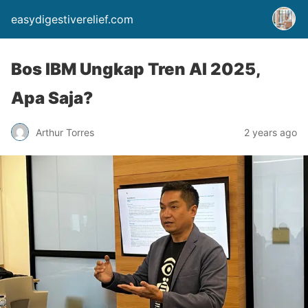
easydigestiverelief.com
Bos IBM Ungkap Tren AI 2025,
Apa Saja?
Arthur Torres
2 years ago