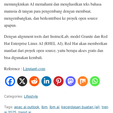
memungkinkan AI memahami dan menghasilkan teks bahasa
manusia di tangan para pengembang dengan membuat,
mengembangkan, dan berkontribusi ke proyek open source
apapun.
Dengan alignment tools dari InstructLab, model Granite dan Red
Hat Enterprise Linux AI (RHEL AI), Red Hat akan memberikan
manfaat dari proyek open source, yaitu berupa akses gratis dan
bisa digunakan kembali.
Reference :
Liputan6.com
Categories:
Lifestyle
Tags:
apac ai outlook
,
ibm
,
ibm ai
,
kecerdasan buatan (ai)
,
tren
ai 2025
,
trend ai