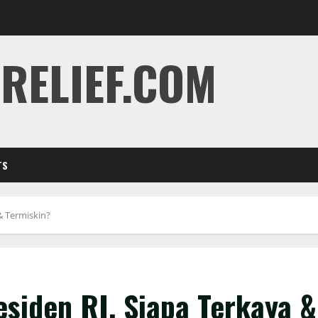
RELIEF.COM
TS
& Termiskin?
siden RI, Siapa Terkaya &