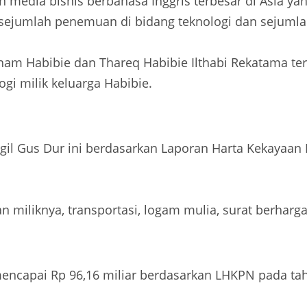
 media bisnis berbahasa Inggris terbesar di Asia ya
s sejumlah penemuan di bidang teknologi dan sejumlah
Ilham Habibie dan Thareq Habibie Ilthabi Rekatama te
gi milik keluarga Habibie.
il Gus Dur ini berdasarkan Laporan Harta Kekayaan
 miliknya, transportasi, logam mulia, surat berharga,
encapai Rp 96,16 miliar berdasarkan LHKPN pada ta