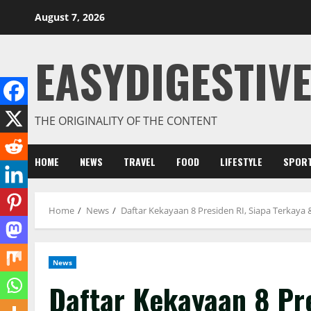
August 7, 2026
EASYDIGESTIVE
THE ORIGINALITY OF THE CONTENT
HOME
NEWS
TRAVEL
FOOD
LIFESTYLE
SPOR
Home
News
Daftar Kekayaan 8 Presiden RI, Siapa Terkaya 
News
Daftar Kekayaan 8 Pre