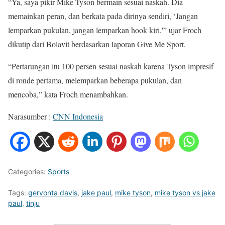
“Ya, saya pikir Mike Tyson bermain sesuai naskah. Dia
memainkan peran, dan berkata pada dirinya sendiri, ‘Jangan
lemparkan pukulan, jangan lemparkan hook kiri.'” ujar Froch
dikutip dari Bolavit berdasarkan laporan Give Me Sport.
“Pertarungan itu 100 persen sesuai naskah karena Tyson impresif
di ronde pertama, melemparkan beberapa pukulan, dan
mencoba,” kata Froch menambahkan.
Narasumber :
CNN Indonesia
Categories:
Sports
Tags:
gervonta davis
,
jake paul
,
mike tyson
,
mike tyson vs jake
paul
,
tinju