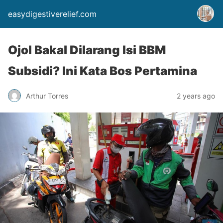
easydigestiverelief.com
Ojol Bakal Dilarang Isi BBM
Subsidi? Ini Kata Bos Pertamina
Arthur Torres
2 years ago