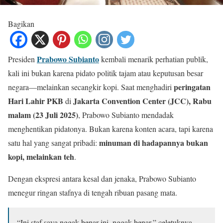
Bagikan
Prabowo Subianto
Presiden
kembali menarik perhatian publik,
kali ini bukan karena pidato politik tajam atau keputusan besar
peringatan
negara—melainkan secangkir kopi. Saat menghadiri
Hari Lahir PKB
Jakarta Convention Center (JCC), Rabu
di
malam (23 Juli 2025)
, Prabowo Subianto mendadak
menghentikan pidatonya. Bukan karena konten acara, tapi karena
minuman di hadapannya bukan
satu hal yang sangat pribadi:
kopi, melainkan teh
.
Dengan ekspresi antara kesal dan jenaka, Prabowo Subianto
menegur ringan stafnya di tengah ribuan pasang mata.
“Ini staf saya nggak benar ini, nggak benar,” celetuknya,