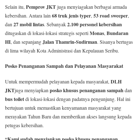
Pemprov JKT
Selain itu,
juga menyiagakan berbagai armada
68 truk jenis typer
53 road sweeper
kebersihan. Antara lain
,
,
27 mobil lintas
2.100 personel kebersihan
dan
. Sebanyak
Monas
Bundaran
ditugaskan di lokasi-lokasi strategis seperti
,
HI
Jalan Thamrin-Sudirman
, dan sepanjang
. Sisanya bertugas
di lima wilayah Kota Administrasi dan Kepulauan Seribu.
Posko Penanganan Sampah dan Pelayanan Masyarakat
DLH
Untuk mempermudah pelayanan kepada masyarakat,
JKT
posko khusus penanganan sampah
juga menyiapkan
dan
bus toilet
di lokasi-lokasi dengan padatnya pengunjung. Hal ini
bertujuan untuk memastikan kenyamanan masyarakat yang
merayakan Tahun Baru dan memberikan akses langsung kepada
petugas kebersihan.
“Kami sudah menyiapkan posko khusus penanganan